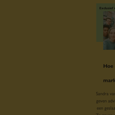
Hoe 
mark
Sandra va
geven adv
een gesla
Ze geven 
eerste s