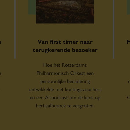
n
Van first timer naar
M
terugkerende bezoeker
Hoe het Rotterdams
n
Philharmonisch Orkest een
persoonlijke benadering
o
r
ontwikkelde met kortingsvouchers
en een AI-podcast om de kans op
C
herhaalbezoek te vergroten.
 voor leden
Exclusief voor leden