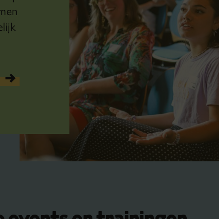
amen
lijk