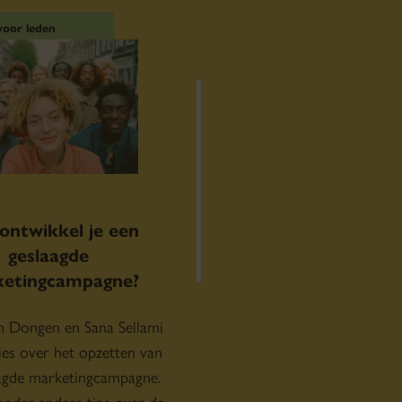
ontwikkel je een
Slimme bril maakt
geslaagde
inclusiever
etingcampagne?
Het Nationale Theater o
n Dongen en Sana Sellami
samen met het publiek e
ies over het opzetten van
die voorstellingen re
agde marketingcampagne.
ondertitelt en vertaalt 
onder andere tips over de
slechthorenden en 
tappen en hoe je tot een
Nederlandstalige