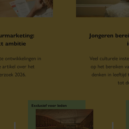
uurmarketing:
Jongeren bere
kt ambitie
te ontwikkelingen in
Veel culturele inst
 artikel over het
op het bereiken v
erzoek 2026.
denken in leeftijd
tot d
Exclusief voor leden