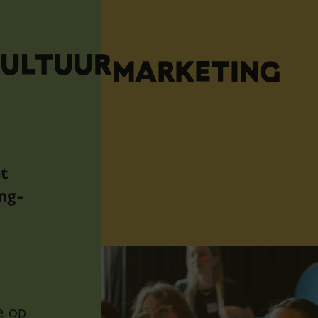
t
ng-
e op