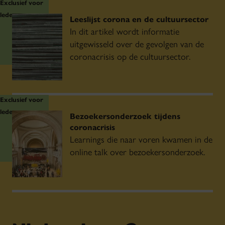
Exclusief voor
streams en online registraties
van
leden
Leeslijst corona en de cultuursector
theatervoorstellingen.
In dit artikel wordt informatie
TivoliVredenburg gaat
uitgewisseld over de gevolgen van de
iedere dag om 20:00 uur live
met
coronacrisis op de cultuursector.
concertregistraties.
Nederlands Dans Theater lanceert
‘Switch Streams’
met creaties van NDT-
Exclusief voor
dansers.
leden
Muziekgieterij streamde
Bezoekersonderzoek tijdens
live een concert van DeWolff
coronacrisis
.
Learnings die naar voren kwamen in de
Collectief Het Paradijs deelt iedere avond
online talk over bezoekersonderzoek.
‘Berichten uit de Bunker’
.
Bekijk registraties van oude voorstellingen van
Maas theater en dans
.
Bekijk registraties van oude voorstellingen van
Kwatta
.
Bekijk enkele registraties van