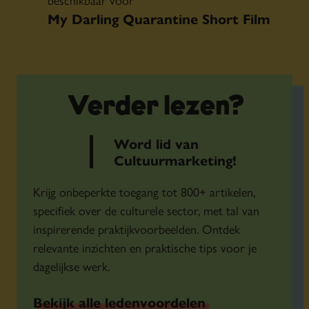
My Darling Quarantine Short Film
Festival
.
online aanbod
OBA deelt haar
, waarvan een
deel ook beschikbaar is voor niet-leden, zoals e-
Verder lezen?
books, luisterboeken, podcasts en livestreams.
verschillende manieren
Op
deelt
Word lid van
Kunstmuseum Den Haag haar collectie online.
Cultuurmarketing!
Cinetree biedt tijdelijk haar filmselectie gratis
hier de speciale actiepagina
aan. Bekijk
.
Krijg onbeperkte toegang tot 800+ artikelen,
gehele collectie
Bekijk online de
van het
specifiek over de culturele sector, met tal van
Centraal Museum.
inspirerende praktijkvoorbeelden. Ontdek
Duik in de
relevante inzichten en praktische tips voor je
database en verken de collectie
van
dagelijkse werk.
Eye Filmmuseum.
Het Literatuurmuseum deelt haar
Bekijk alle ledenvoordelen
verhalencollectie
en meer.