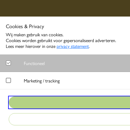
Cookies & Privacy
Wij maken gebruik van cookies.
Cookies worden gebruikt voor gepersonaliseerd adverteren.
Lees meer hierover in onze
privacy statement
.
Functioneel
Noodzakelijk
Marketing / tracking
Functionele cookies zorgen ervoor dat de website goed functione
LinkedIn
Google Analytics
Meet gedrag van websitebezoekers en wordt gebruikt om advertentie
Bezoekersstatistieken en gebruik van de website worden anoniem 
Google Ads
Matomo
Bij interactie met advertenties slaat Google gegevens op om conver