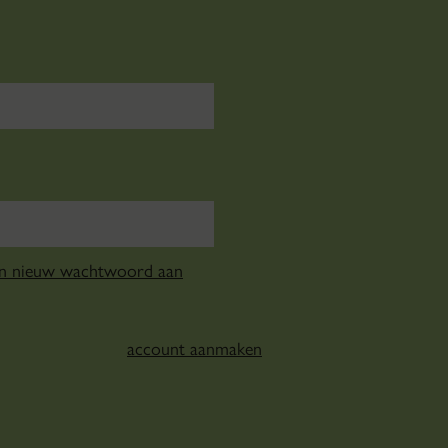
en nieuw wachtwoord aan
account aanmaken