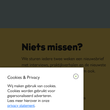
Niets missen?
We sturen iedere twee weken een nieuwsbrief
met interviews, praktijkverhalen en de nieuwste
vacatures. Schrijf je in, dan krijg jij ‘m ook.
Cookies & Privacy
Inschrijven voor
Wij maken gebruik van cookies.
Cookies worden gebruikt voor
Algemene nieuwsbrief
gepersonaliseerd adverteren.
Persoonlijke tips o.b.v. jouw interesses
Lees meer hierover in onze
Event alerts
privacy statement
.