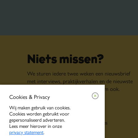
Niets missen?
We sturen iedere twee weken een nieuwsbrief
met interviews, praktijkverhalen en de nieuwste
vacatures. Schrijf je in, dan krijg jij ‘m ook.
Cookies & Privacy
Inschrijven voor
Wij maken gebruik van cookies.
Cookies worden gebruikt voor
Algemene nieuwsbrief
gepersonaliseerd adverteren.
Persoonlijke tips o.b.v. jouw interesses
Lees meer hierover in onze
Event alerts
privacy statement
.