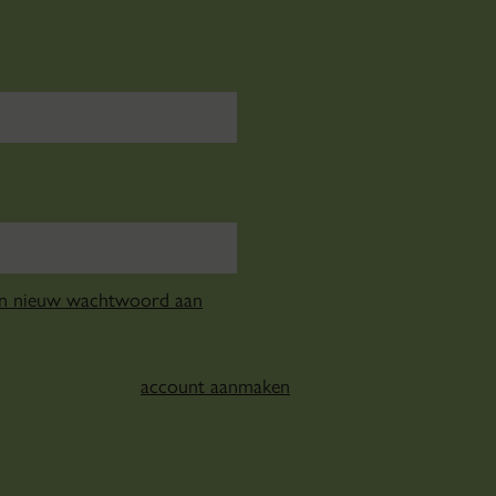
en nieuw wachtwoord aan
account aanmaken