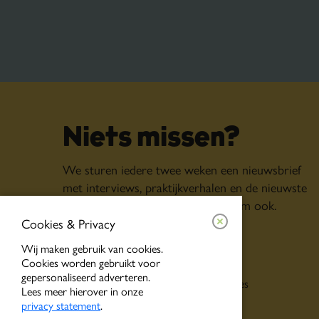
Niets missen?
We sturen iedere twee weken een nieuwsbrief
met interviews, praktijkverhalen en de nieuwste
vacatures. Schrijf je in, dan krijg jij ‘m ook.
Cookies & Privacy
Inschrijven voor
Wij maken gebruik van cookies.
Cookies worden gebruikt voor
Algemene nieuwsbrief
gepersonaliseerd adverteren.
Persoonlijke tips o.b.v. jouw interesses
Lees meer hierover in onze
Event alerts
privacy statement
.