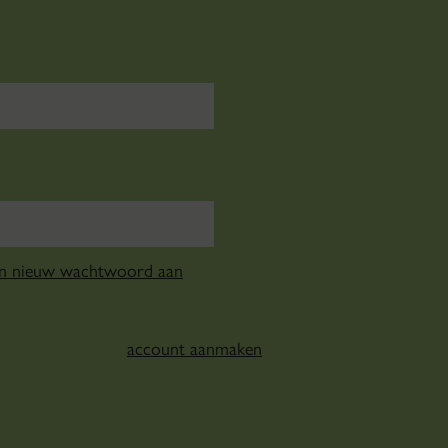
en nieuw wachtwoord aan
account aanmaken