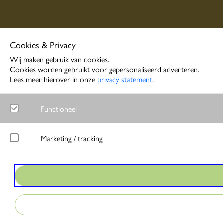
Cookies & Privacy
Wij maken gebruik van cookies.
Cookies worden gebruikt voor gepersonaliseerd adverteren.
Lees meer hierover in onze
privacy statement
.
Functioneel
Noodzakelijk
Marketing / tracking
Functionele cookies zorgen ervoor dat de website goed functione
LinkedIn
Google Analytics
Meet gedrag van websitebezoekers en wordt gebruikt om advertentie
Bezoekersstatistieken en gebruik van de website worden anoniem 
Google Ads
Matomo
Bij interactie met advertenties slaat Google gegevens op om conver