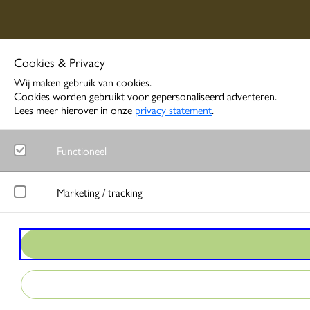
Cookies & Privacy
Wij maken gebruik van cookies.
Cookies worden gebruikt voor gepersonaliseerd adverteren.
Lees meer hierover in onze
privacy statement
.
Functioneel
Noodzakelijk
Marketing / tracking
Functionele cookies zorgen ervoor dat de website goed functione
LinkedIn
Google Analytics
Meet gedrag van websitebezoekers en wordt gebruikt om advertentie
Bezoekersstatistieken en gebruik van de website worden anoniem 
Google Ads
Matomo
Bij interactie met advertenties slaat Google gegevens op om conver