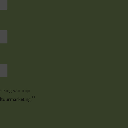
rking van mijn
*
*
tuurmarketing.