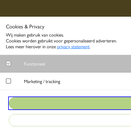
Cookies & Privacy
Wij maken gebruik van cookies.
Cookies worden gebruikt voor gepersonaliseerd adverteren.
Lees meer hierover in onze
privacy statement
.
Functioneel
Noodzakelijk
Marketing / tracking
Functionele cookies zorgen ervoor dat de website goed functione
LinkedIn
Google Analytics
Meet gedrag van websitebezoekers en wordt gebruikt om advertentie
Bezoekersstatistieken en gebruik van de website worden anoniem 
Google Ads
Matomo
Bij interactie met advertenties slaat Google gegevens op om conver