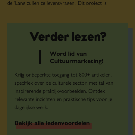
de ‘Lang zullen ze levensvragen’. Dit project is
bijzonder omdat het een taboe doorbreekt en het
gesprek over (angst voor) de dood opent.
Verder lezen?
Word lid van
Cultuurmarketing!
Krijg onbeperkte toegang tot 800+ artikelen,
specifiek over de culturele sector, met tal van
inspirerende praktijkvoorbeelden. Ontdek
relevante inzichten en praktische tips voor je
dagelijkse werk.
Campagnebeeld In de Gloria van
Bekijk alle ledenvoordelen
Theatergroep Bint. : Roel van der Eerden.