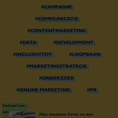
#CAMPAGNE
#COMMUNICATIE
#CONTENTMARKETING
#DATA
#DEVELOPMENT
#INCLUSIVITEIT
#LOOPBAAN
#MARKETINGSTRATEGIE
#ONDERZOEK
#ONLINE MARKETING
#PR
Exclusief voor
leden
Hoe museum Fenix na een