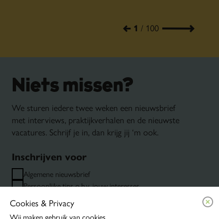
mailmarketing meer omzet uit
minder campagnes. Ontdek hoe
1
/
100
data helpt om bezoekers op het
juiste moment te bereiken.
Niets missen?
We sturen iedere twee weken een nieuwsbrief
met interviews, praktijkverhalen en de nieuwste
vacatures. Schrijf je in, dan krijg jij ‘m ook.
Inschrijven voor
Algemene nieuwsbrief
Persoonlijke tips o.b.v. jouw interesses
Event alerts
Cookies & Privacy
Wij maken gebruik van cookies.