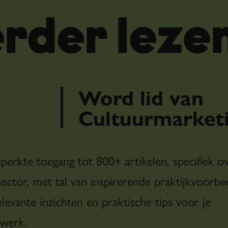
rder leze
Word lid van
Posts voorzien van be
Cultuurmarketi
Facebook (op dit moment ruim 40.000 like
communicatiemiddel om haar achterban ac
eperkte toegang tot 800+ artikelen, specifiek o
nieuw publiek aan te trekken. Achter elke
sector, met tal van inspirerende praktijkvoorbe
achterliggende gedachte. Zo bleken posts
levante inzichten en praktische tips voor je
beeldmateriaal van veel grotere waarde te 
 werk.