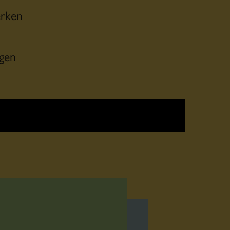
erken
gen