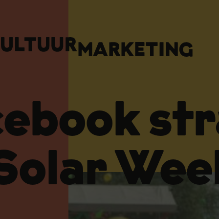
cebook str
Solar We