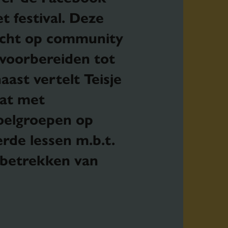
t festival. Deze
richt op community
 voorbereiden tot
ast vertelt Teisje
at met
doelgroepen op
rde lessen m.b.t.
 betrekken van