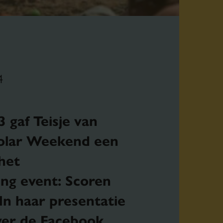
4
3 gaf Teisje van
olar Weekend een
het
ng event:
Scoren
 In haar presentatie
over de Facebook