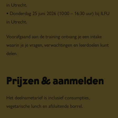
aan tafel met de dief.
in Utrecht.
2025, onderdeel van de
•
Donderdag 25 juni 2026 (10:00 – 16:30 uur) bij ILFU
tentoonstelling Dacia - Rijk
van goud en zilver.
in Utrecht.
Voorafgaand aan de training ontvang je een intake
waarin je je vragen, verwachtingen en leerdoelen kunt
delen.
Prijzen & aanmelden
Het deelnametarief is inclusief consumpties,
vegetarische lunch en afsluitende borrel.