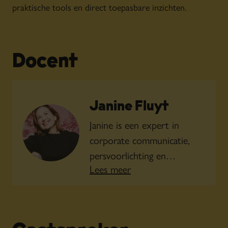
praktische tools en direct toepasbare inzichten.
Docent
Janine Fluyt
Janine is een expert in
corporate communicatie,
persvoorlichting en
Lees meer
woordvoering, met bijna 30
jaar ervaring. Na een
beleidsgerichte studie
ontdekte ze in de praktijk