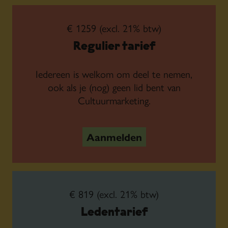
€ 1259 (excl. 21% btw)
Regulier tarief
Iedereen is welkom om deel te nemen,
ook als je (nog) geen lid bent van
Cultuurmarketing.
Aanmelden
€ 819 (excl. 21% btw)
Ledentarief