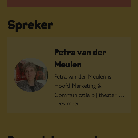
Spreker
Petra van der
Meulen
Petra van der Meulen is
Hoofd Marketing &
Communicatie bij theater en
Lees meer
productiehuis Frascati in
Amsterdam, waar ze sinds
2017 werkt aan de
verbinding tussen