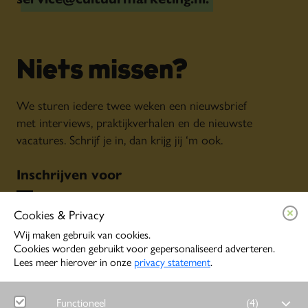
Niets missen?
We sturen iedere twee weken een nieuwsbrief
met interviews, praktijkverhalen en de nieuwste
vacatures. Schrijf je in, dan krijg jij ‘m ook.
Inschrijven voor
Algemene nieuwsbrief
Cookies & Privacy
Persoonlijke tips o.b.v. jouw interesses
Event alerts
Wij maken gebruik van cookies.
Cookies worden gebruikt voor gepersonaliseerd adverteren.
Lees meer hierover in onze
privacy statement
.
Inschrijven
Functioneel
(
4
)