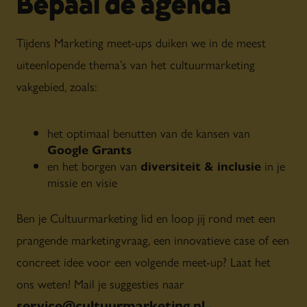
Bepaal de agenda
eigenzinnige kunst en een
divers publiek. Ze gelooft
Tijdens Marketing meet-ups duiken we in de meest
dat cultuur toegankelijk
uiteenlopende thema’s van het cultuurmarketing
moet zijn voor iedereen, én
vakgebied, zoals:
dat een kunstenhuis
tegelijkertijd dwars en
ongepolijst mag zijn. Ze
het optimaal benutten van de kansen van
interesseert zich in het
Google Grants
en het borgen van
diversiteit & inclusie
in je
bijzonder in leiderschap en
missie en visie
de ontwikkeling van jonge
professionals: hoe voer je
Ben je Cultuurmarketing lid en loop jij rond met een
echte gesprekken, begeleid je
prangende marketingvraag, een innovatieve case of een
teams en werk je vanuit
concreet idee voor een volgende meet-up? Laat het
gedeelde waarden?
ons weten! Mail je suggesties naar
service@cultuurmarketing.nl
.