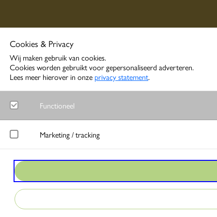
Cookies & Privacy
Wij maken gebruik van cookies.
Cookies worden gebruikt voor gepersonaliseerd adverteren.
Lees meer hierover in onze
privacy statement
.
Functioneel
Noodzakelijk
Marketing / tracking
Functionele cookies zorgen ervoor dat de website goed functione
LinkedIn
Google Analytics
Meet gedrag van websitebezoekers en wordt gebruikt om advertentie
Bezoekersstatistieken en gebruik van de website worden anoniem 
Google Ads
Matomo
Bij interactie met advertenties slaat Google gegevens op om conver