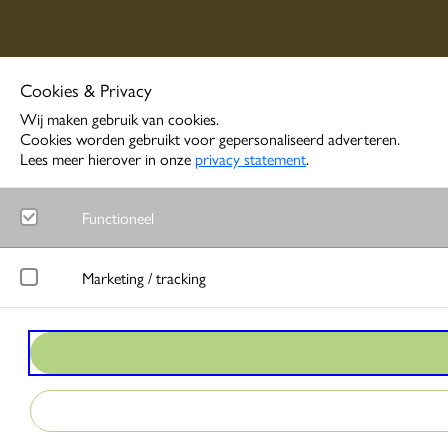
Cookies & Privacy
Wij maken gebruik van cookies.
Cookies worden gebruikt voor gepersonaliseerd adverteren.
Lees meer hierover in onze
privacy statement
.
Functioneel
Noodzakelijk
Marketing / tracking
Functionele cookies zorgen ervoor dat de website goed functione
LinkedIn
Google Analytics
Meet gedrag van websitebezoekers en wordt gebruikt om advertentie
Bezoekersstatistieken en gebruik van de website worden anoniem 
Google Ads
Matomo
Bij interactie met advertenties slaat Google gegevens op om conver