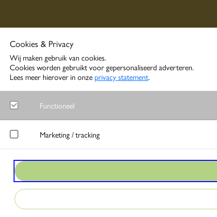
Cookies & Privacy
Wij maken gebruik van cookies.
Cookies worden gebruikt voor gepersonaliseerd adverteren.
Lees meer hierover in onze
privacy statement
.
Functioneel
Noodzakelijk
Marketing / tracking
Functionele cookies zorgen ervoor dat de website goed functione
LinkedIn
Google Analytics
Meet gedrag van websitebezoekers en wordt gebruikt om advertentie
Bezoekersstatistieken en gebruik van de website worden anoniem 
Google Ads
Matomo
Bij interactie met advertenties slaat Google gegevens op om conver