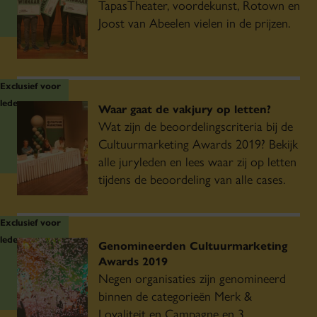
TapasTheater, voordekunst, Rotown en
Stichting Letterteken
Joost van Abeelen vielen in de prijzen.
Stichting Theaters Diligentia & PePijn
TapasTheater
Theater Rotterdam
Exclusief voor
TivoliVredenburg
leden
Waar gaat de vakjury op letten?
Toneelgroep Maastricht
Wat zijn de beoordelingscriteria bij de
Cultuurmarketing Awards 2019? Bekijk
de Warande
alle juryleden en lees waar zij op letten
WeMakeTheCity
tijdens de beoordeling van alle cases.
Campagne Award
Exclusief voor
leden
Genomineerden Cultuurmarketing
Awards 2019
Binnen deze categorie is de jury op zoek naar
Negen organisaties zijn genomineerd
effectieve, creatieve en innovatieve
binnen de categorieën Merk &
Loyaliteit en Campagne en 3