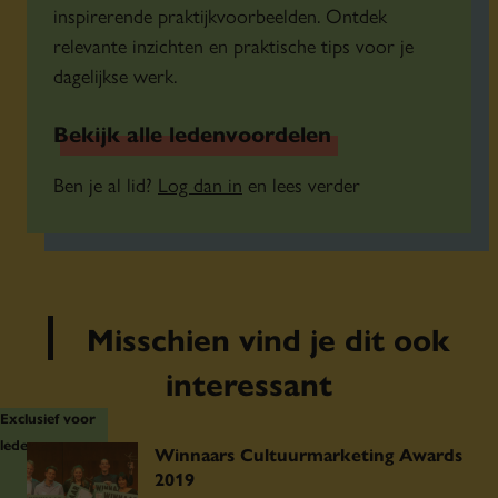
inspirerende praktijkvoorbeelden. Ontdek
Museum Catharijneconvent
relevante inzichten en praktische tips voor je
Nederlands Instituut voor Beeld en Geluid
dagelijkse werk.
Het Nieuwe Instituut
Parktheater Eindhoven
Bekijk alle ledenvoordelen
Platform C
Ben je al lid?
Log dan in
en lees verder
Provincie Fryslân
PS|theater
Rijksmuseum Boerhaave
Rotterdams Philharmonisch Orkest
Misschien vind je dit ook
Spoorwegmuseum
interessant
SPOT Groningen
Stadsschouwburg De Harmonie
Exclusief voor
Stadsschouwburg Nijmegen
leden
Winnaars Cultuurmarketing Awards
2019
Stichting Leeuwarden-Fryslân 2018