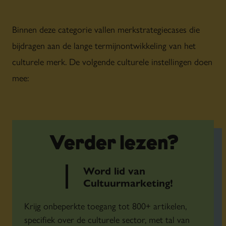
Binnen deze categorie vallen merkstrategiecases die
bijdragen aan de lange termijnontwikkeling van het
culturele merk. De volgende culturele instellingen doen
mee:
DeLaMar Theater
deSingel
Frans Hals Museum
Verder lezen?
De Kleine Komedie
Word lid van
Leiden International Film Festival
Cultuurmarketing!
Metropool
Mezz
Krijg onbeperkte toegang tot 800+ artikelen,
Museum Boijmans Van Beuningen
specifiek over de culturele sector, met tal van