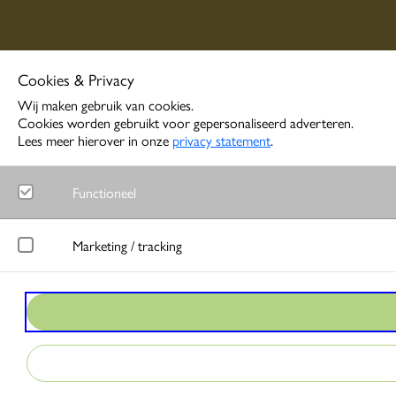
Cookies & Privacy
Wij maken gebruik van cookies.
Cookies worden gebruikt voor gepersonaliseerd adverteren.
Lees meer hierover in onze
privacy statement
.
Functioneel
Noodzakelijk
Marketing / tracking
Functionele cookies zorgen ervoor dat de website goed functione
LinkedIn
Google Analytics
Meet gedrag van websitebezoekers en wordt gebruikt om advertentie
Bezoekersstatistieken en gebruik van de website worden anoniem 
Google Ads
Matomo
Bij interactie met advertenties slaat Google gegevens op om conver