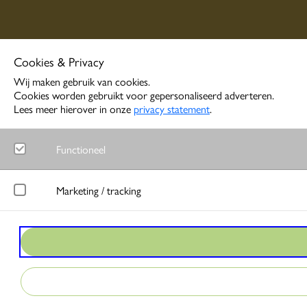
Cookies & Privacy
Wij maken gebruik van cookies.
Cookies worden gebruikt voor gepersonaliseerd adverteren.
Lees meer hierover in onze
privacy statement
.
Functioneel
Noodzakelijk
Marketing / tracking
Functionele cookies zorgen ervoor dat de website goed functione
LinkedIn
Google Analytics
Meet gedrag van websitebezoekers en wordt gebruikt om advertentie
Bezoekersstatistieken en gebruik van de website worden anoniem 
Google Ads
Matomo
Bij interactie met advertenties slaat Google gegevens op om conver