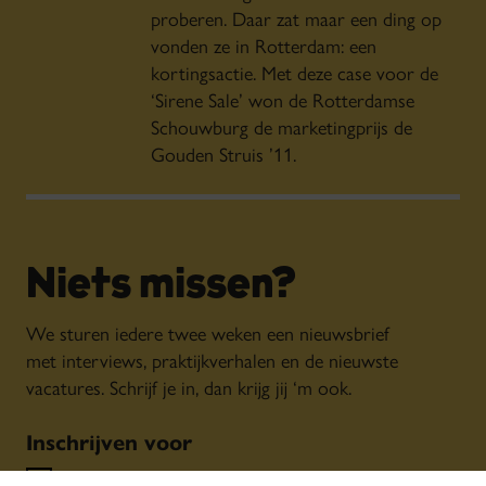
proberen. Daar zat maar een ding op
vonden ze in Rotterdam: een
kortingsactie. Met deze case voor de
‘Sirene Sale’ won de Rotterdamse
Schouwburg de marketingprijs de
Gouden Struis ’11.
Niets missen?
We sturen iedere twee weken een nieuwsbrief
met interviews, praktijkverhalen en de nieuwste
vacatures. Schrijf je in, dan krijg jij ‘m ook.
Inschrijven voor
Algemene nieuwsbrief