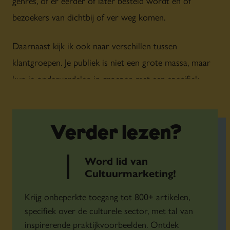
genres, of er eerder of later besteld wordt en of
bezoekers van dichtbij of ver weg komen.
Daarnaast kijk ik ook naar verschillen tussen
klantgroepen. Je publiek is niet een grote massa, maar
kun je onderverdelen in groepen met een specifiek
profiel. Ik maak daarvoor klantsegmentaties die
bijvoorbeeld zijn gebaseerd op smaak, leeftijd,
woonplaats en wanneer ze bestellen. Vervolgens kun je
Verder lezen?
verschillende profielen met elkaar vergelijken en onder
Word lid van
andere meten hoe lang ze klant zijn, hoeveel geld ze
Cultuurmarketing!
uitgeven en of ze kortingen gebruiken of niet.’
Krijg onbeperkte toegang tot 800+ artikelen,
specifiek over de culturele sector, met tal van
inspirerende praktijkvoorbeelden. Ontdek