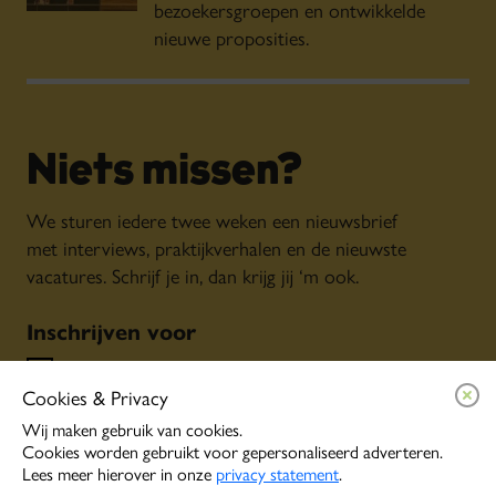
bezoekersgroepen en ontwikkelde
nieuwe proposities.
Niets missen?
We sturen iedere twee weken een nieuwsbrief
met interviews, praktijkverhalen en de nieuwste
vacatures. Schrijf je in, dan krijg jij ‘m ook.
Inschrijven voor
Algemene nieuwsbrief
Cookies & Privacy
Persoonlijke tips o.b.v. jouw interesses
Event alerts
Wij maken gebruik van cookies.
Cookies worden gebruikt voor gepersonaliseerd adverteren.
Lees meer hierover in onze
privacy statement
.