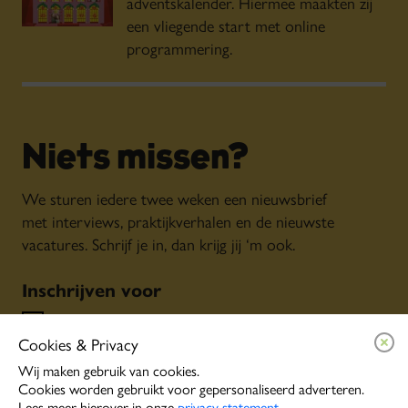
adventskalender. Hiermee maakten zij
een vliegende start met online
programmering.
Niets missen?
We sturen iedere twee weken een nieuwsbrief
met interviews, praktijkverhalen en de nieuwste
vacatures. Schrijf je in, dan krijg jij ‘m ook.
Inschrijven voor
Algemene nieuwsbrief
Cookies & Privacy
Persoonlijke tips o.b.v. jouw interesses
Event alerts
Wij maken gebruik van cookies.
Cookies worden gebruikt voor gepersonaliseerd adverteren.
Lees meer hierover in onze
privacy statement
.