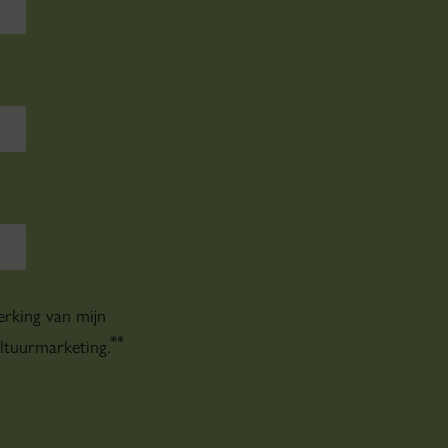
rking van mijn
*
*
tuurmarketing.