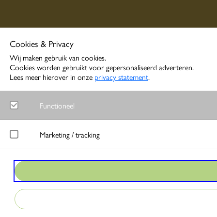
Cookies & Privacy
Wij maken gebruik van cookies.
Cookies worden gebruikt voor gepersonaliseerd adverteren.
Lees meer hierover in onze
privacy statement
.
Functioneel
Noodzakelijk
Marketing / tracking
Functionele cookies zorgen ervoor dat de website goed functione
LinkedIn
Google Analytics
Meet gedrag van websitebezoekers en wordt gebruikt om advertentie
Bezoekersstatistieken en gebruik van de website worden anoniem 
Google Ads
Matomo
Bij interactie met advertenties slaat Google gegevens op om conver