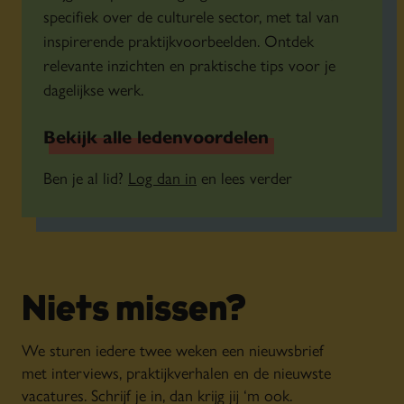
krijgen extra
specifiek over de culturele sector, met tal van
inspirerende praktijkvoorbeelden. Ontdek
aandacht
relevante inzichten en praktische tips voor je
dagelijkse werk.
Waar willen cultuurmarketeers de komende jaren
Bekijk alle ledenvoordelen
vooral op inzetten? De resultaten laten een duidelijke
Ben je al lid?
Log dan in
en lees verder
Merk en positionering
trend zien.
worden het
vaakst genoemd, gevolgd door
datagedreven werken
, marketingtechnologie en
AI
. Organisaties kijken daarmee nadrukkelijk vooruit
en zoeken naar manieren om slimmer te werken, hun
Niets missen?
publiek beter te begrijpen en hun marketing verder te
We sturen iedere twee weken een nieuwsbrief
versterken.
met interviews, praktijkverhalen en de nieuwste
vacatures. Schrijf je in, dan krijg jij ‘m ook.