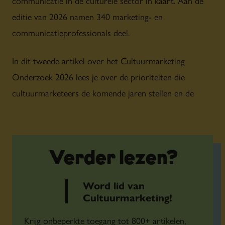
communicatie in de culturele sector in kaart. Aan de
editie van 2026 namen 340 marketing- en
communicatieprofessionals deel.
In dit tweede artikel over het Cultuurmarketing
Onderzoek 2026 lees je over de prioriteiten die
cultuurmarketeers de komende jaren stellen en de
eerste artikel
belemmeringen die zij ervaren. In het
lees je meer over de marketingbudgetten waar zij mee
werken.
Verder lezen?
Datagedreven
Word lid van
werken, technologie
Cultuurmarketing!
en positionering
Krijg onbeperkte toegang tot 800+ artikelen,