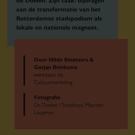
aan de transformatie van het
Rotterdamse stadspodium als
lokale en nationale magneet.
Door Hilde Smetsers &
Gerjan Brinksma
werkzaam bij
Cultuurmarketing
Fotografie
De Doelen / Snapboyz, Maarten
Laupman