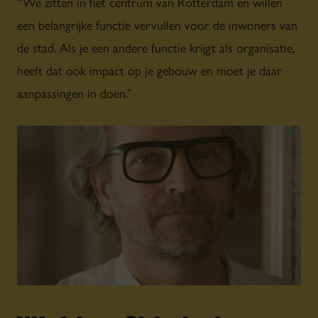
“We zitten in het centrum van Rotterdam en willen
een belangrijke functie vervullen voor de inwoners van
de stad. Als je een andere functie krijgt als organisatie,
heeft dat ook impact op je gebouw en moet je daar
aanpassingen in doen.”