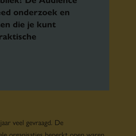
eed onderzoek en
ten die je kunt
raktische
jaar veel gevraagd. De
le organisaties beperkt open waren