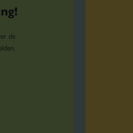
ng!
ver de
elden.