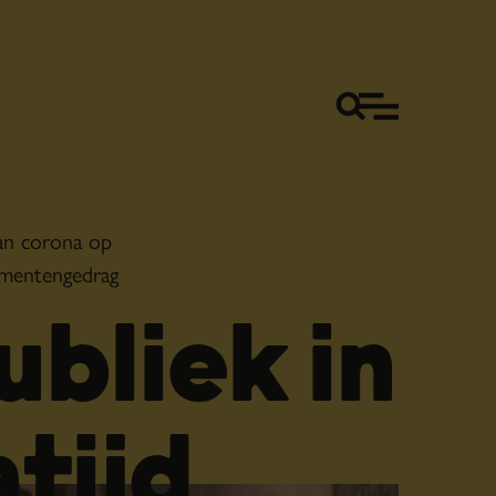
an corona op
umentengedrag
ubliek in
tijd