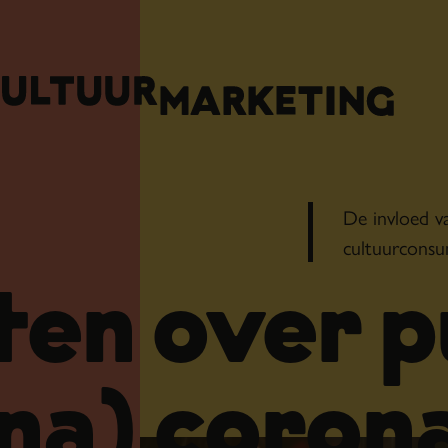
De invloed v
cultuurcons
ten over p
 na) corona