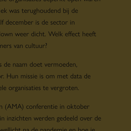
liek was terughoudend bij de
f december is de sector in
down weer dicht. Welk effect heeft
mers van cultuur?
als de naam doet vermoeden,
or. Hun missie is om met data de
ele organisaties te vergroten.
on (AMA) conferentie in oktober
in inzichten werden gedeeld over de
 wellicht na de pandemie en hoe je