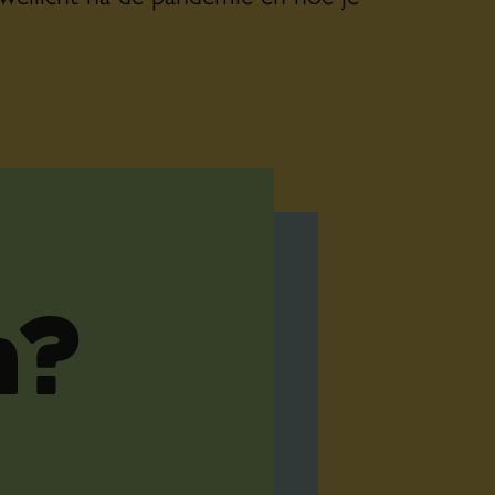
nde onderzoeken uit het Verenigd
tionale dataset: Cultural Participation
se variant is de
van
Cultuurmonitor
zal de komende jaren de naar
oronapandemie op de sector
n?