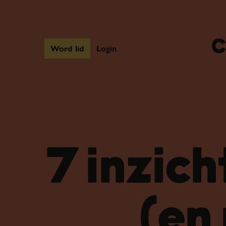
Word lid
Login
7 inzich
(en