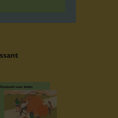
essant
Exclusief voor leden