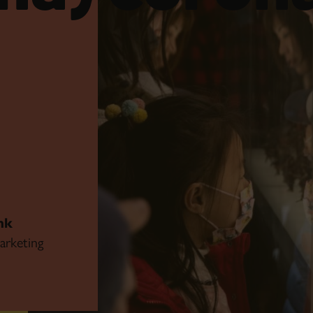
nk
arketing