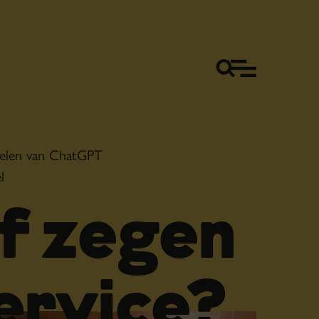
delen van ChatGPT
l
f zegen
ervice?