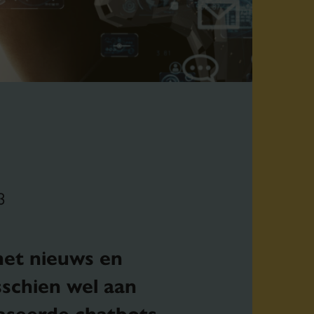
3
et nieuws en
sschien wel aan
aseerde chatbots,