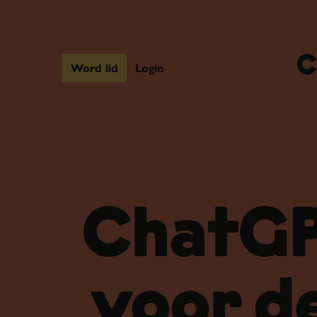
Word lid
Login
ChatGP
voor d