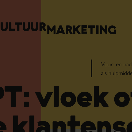
Voor- en na
als hulpmidde
T: vloek o
e klantens