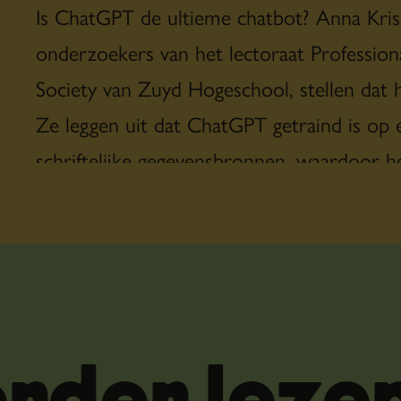
Is ChatGPT de ultieme chatbot? Anna Kri
onderzoekers van het lectoraat Profession
Society van Zuyd Hogeschool, stellen dat h
Ze leggen uit dat ChatGPT getraind is op 
schriftelijke gegevensbronnen, waardoor he
ogenschijnlijk zinvolle antwoorden kan ge
toegang tot specifieke technische of conte
een klantvraag correct en gepast te bean
zowel gebruik maken van het generieke ta
specifieke gegevens over de klant en het p
Met mogelijkheden voor verbetering aan b