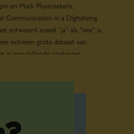
spin en Mark Pluymaekers,
al Communication in a Digitalizing
et antwoord zowel “ja” als “nee” is.
een extreem grote dataset van
t in verschillende contexten
ven. Echter, ChatGPT heeft beperkte
xtuele kennis die nodig kan zijn om
twoorden. Een ultieme chatbot zou
almodel van ChatGPT als van
roduct.
eide kanten, kan de gemiddelde