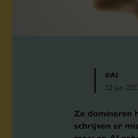
#AI
22 jun 202
Ze domineren h
schrijven er mi
mee: op AI geb