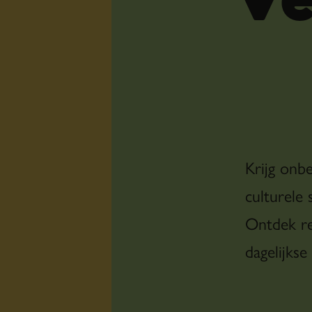
Ve
Krijg onb
culturele 
Ontdek re
dagelijkse