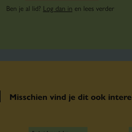
vragen om een tekst te schrijven voor d
Ben je al lid?
Log dan in
en lees verder
klachtenmail over gaat.
Misschien vind je dit ook inter