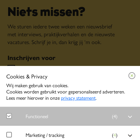
Niets missen?
We sturen iedere twee weken een nieuwsbrief
met interviews, praktijkverhalen en de nieuwste
vacatures. Schrijf je in, dan krijg jij ‘m ook.
Inschrijven voor
Algemene nieuwsbrief
Cookies & Privacy
Persoonlijke tips o.b.v. jouw interesses
Event alerts
Wij maken gebruik van cookies.
Cookies worden gebruikt voor gepersonaliseerd adverteren.
Lees meer hierover in onze
privacy statement
.
Inschrijven
Functioneel
(
4
)
Word lid
Noodzakelijk
Marketing / tracking
(
4
)