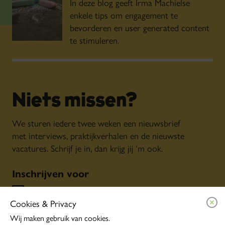
In deze blog geeft Irma Machielse
enkele tips om engagement te
bevorderen en user generated content
te stimuleren.
Niets missen?
We sturen iedere twee weken een nieuwsbrief
met interviews, praktijkverhalen en de nieuwste
vacatures. Schrijf je in, dan krijg jij ‘m ook.
Inschrijven voor
Algemene nieuwsbrief
Cookies & Privacy
Persoonlijke tips o.b.v. jouw interesses
Event alerts
Wij maken gebruik van cookies.