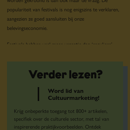
populariteit van festivals is nog enigszins te verklaren,
aangezien ze goed aansluiten bij onze
belevingseconomie.
Festivals hebben veel meer urgentie dan ‘reguliere’
cultuurproducten, omdat ze in tegenstelling tot
gewone instellingen niet het gehele jaar open en
toegankelijk zijn. Daarnaast sluit de festivaltrend aan bij
Verder lezen?
onze tijdsgeest, die wordt gekenmerkt door een
Word lid van
zoektocht naar een collectieve ervaring.
Cultuurmarketing!
Krijg onbeperkte toegang tot 800+ artikelen,
specifiek over de culturele sector, met tal van
inspirerende praktijkvoorbeelden. Ontdek