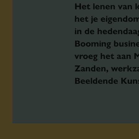
Het lenen van 
het je eigendom
in de hedendaa
Booming busin
vroeg het aan M
Zanden, werkza
Beeldende Kuns