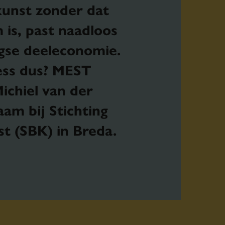
kunst zonder dat
 is, past naadloos
gse deeleconomie.
ess dus? MEST
ichiel van der
am bij Stichting
t (SBK) in Breda.