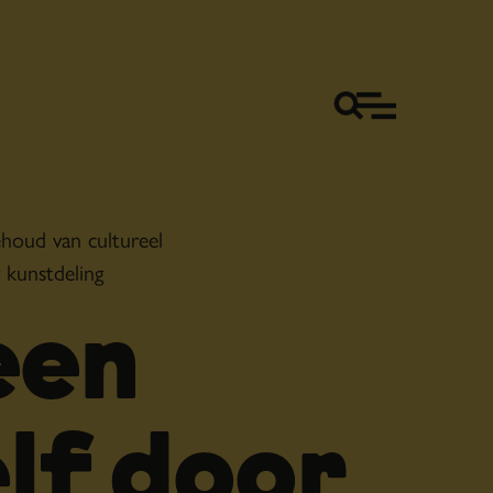
oud van cultureel
 kunstdeling
een
lf door