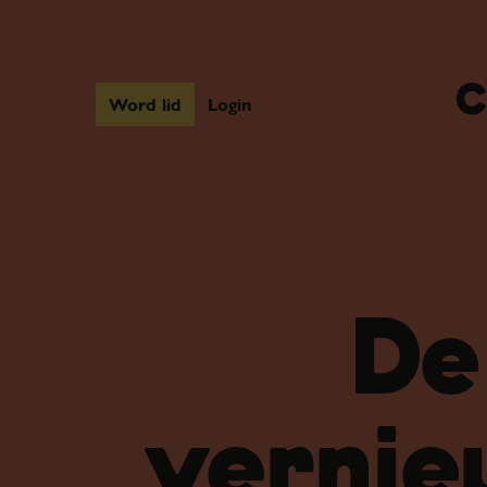
Word lid
Login
De
vernie