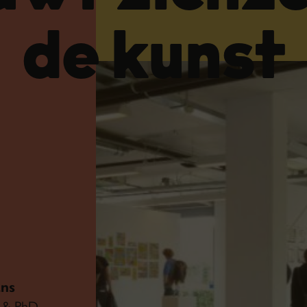
de kunst
ns
st & PhD