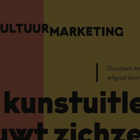
Duurzaam beh
erfgoed door
 kunstuitl
uwt zichze