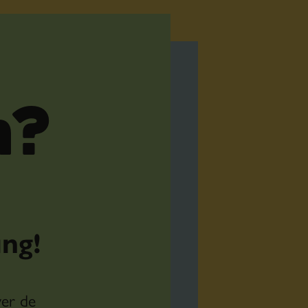
n?
ng!
ver de