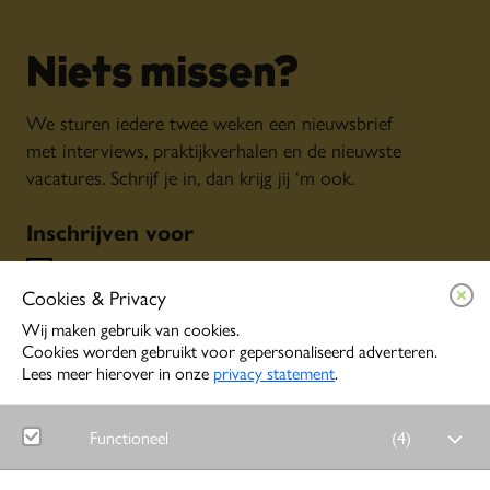
Niets missen?
We sturen iedere twee weken een nieuwsbrief
met interviews, praktijkverhalen en de nieuwste
vacatures. Schrijf je in, dan krijg jij ‘m ook.
Inschrijven voor
Algemene nieuwsbrief
Cookies & Privacy
Persoonlijke tips o.b.v. jouw interesses
Event alerts
Wij maken gebruik van cookies.
Cookies worden gebruikt voor gepersonaliseerd adverteren.
Lees meer hierover in onze
privacy statement
.
Inschrijven
Functioneel
(
4
)