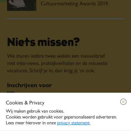
Cultuurmarketing Awards 2019.
Niets missen?
We sturen iedere twee weken een nieuwsbrief
met interviews, praktijkverhalen en de nieuwste
vacatures. Schrijf je in, dan krijg jij ‘m ook.
Inschrijven voor
Algemene nieuwsbrief
Cookies & Privacy
Persoonlijke tips o.b.v. jouw interesses
Event alerts
Wij maken gebruik van cookies.
Cookies worden gebruikt voor gepersonaliseerd adverteren.
Lees meer hierover in onze
privacy statement
.